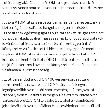
futók pedig akár ¾-es marATOM-ra is jelentkezhetnek. A
versenyszámok pontos útvonalai hamarosan elérhetők lesznek
az atomfutas.hu oldalon.
A paksi ATOMfutás szervezői idén is mindent megtesznek a
biztonság és a családias hangulat megteremtéséért.
Biztosítanak egészségügyi szolgáltatásokat, de gasztroplacc,
ugrálóvár, akadálypálya, masszázs, és különböző sportjátékok
is várják a futókat, szurkolókat és nézőket egyaránt. A
környezetre való tekintettel idén is műanyagpohár-mentesen
zajlik az ATOMfutás. A résztvevők saját kulacsaikat a 4-5
kilométerenként felállított ÖKO frissítőpontokon tölthetik
majd fel a verseny közben, de környezetbarát soft-poharak
vásárlására is lesz lehetőség.
Az öt versenyből álló ATOM100 versenysorozat záró
eseményeként is szereplő ATOMfutás hazánk egyik
legnépszerűbb szabadtéri sporteseménye. A megszokott
futópályákon túl ezúttal is megépül az extrém kihívásokat
tartogató brutálATOM akadálypálya, ahol a kalandvágyó
jelentkezőknek szalmabálákon és vizesárkokon keresztül kell