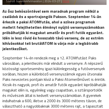
Szerző: borvidekfelmaraton | 2024-03-27 |
Hírek
Az ősz beköszöntével sem maradnak program nélkül a
családok és a sportrajongók Pakson. Szeptember 14-án
érkezik a paksi ATOMfutás, ahol a színes programok
mellett felejthetetlen élményt nyújtó versenyszámokban
próbálhatják ki magukat amatőr és profi futók egyaránt.
Idén is lesz rövid és hosszabb távú verseny, de az extrém
kihívásokkal teli brutálATOM is várja már a legbátrabb
jelentkezőket.
Szeptember 14-én rendezik meg a 12. ATOMfutást Paks
városában, a jelentkezés már elindult a versenyre. A népszerű
közösségi sportesemény igazi különlegesség a futóversenyek
sorában, hiszen a különböző versenyszámok egyes útvonalai
Paks nevezetes pontjain kívül a Paksi Atomerőművet is érintik.
Kicsik és nagyok, profi és amatőr futók egyaránt kipróbálhatják
magukat idén is, egyénileg vagy csapatban, a sztársportolók
és művészek által is kedvelt versenyszámokban. A gyerekek
indulhatnak a 600, illetve a 2000 és 3000 méteres távon, de
választható a nagyobbaknak 3000 méteres rajt, a tapasztalt