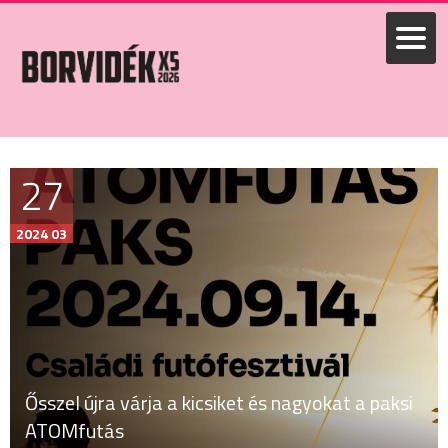
27
2024 03
Ősszel újra várja a kicsiket és nagyokat a paksi
ATOMfutás