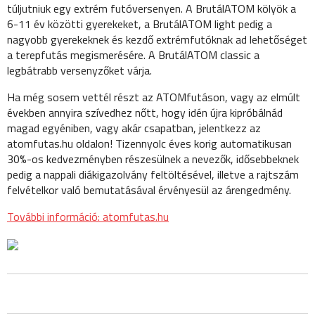
túljutniuk egy extrém futóversenyen. A BrutálATOM kölyök a
6-11 év közötti gyerekeket, a BrutálATOM light pedig a
nagyobb gyerekeknek és kezdő extrémfutóknak ad lehetőséget
a terepfutás megismerésére. A BrutálATOM classic a
legbátrabb versenyzőket várja.
Ha még sosem vettél részt az ATOMfutáson, vagy az elmúlt
években annyira szívedhez nőtt, hogy idén újra kipróbálnád
magad egyéniben, vagy akár csapatban, jelentkezz az
atomfutas.hu oldalon! Tizennyolc éves korig automatikusan
30%-os kedvezményben részesülnek a nevezők, idősebbeknek
pedig a nappali diákigazolvány feltöltésével, illetve a rajtszám
felvételkor való bemutatásával érvényesül az árengedmény.
További információ: atomfutas.hu