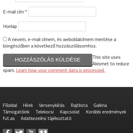
E-mail cím
*
Honlap
A nevem, e-mail címem, és weboldalcímem mentése a
böngészőben a következő hozzászólásomhoz.
This site uses
Akismet to reduce
spam.
Learn how your comment data is processed.
Főoldal
Hírek
Versenykiírás
Rajtlista
Galéria
Támogatóink
Telekocsi
Kapcsolat
Korábbi eredmények
fut.as
Adatkezelési tájékoztató