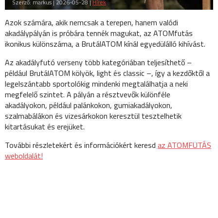
Szerző: markus | 2026-05-28 |
Hírek
Azok számára, akik nemcsak a terepen, hanem valódi
akadálypályán is próbára tennék magukat, az ATOMfutás
ikonikus különszáma, a BrutálATOM kínál egyedülálló kihívást.
Az akadályfutó verseny több kategóriában teljesíthető –
például BrutálATOM kölyök, light és classic –, így a kezdőktől a
legelszántabb sportolókig mindenki megtalálhatja a neki
megfelelő szintet. A pályán a résztvevők különféle
akadályokon, például palánkokon, gumiakadályokon,
szalmabálákon és vizesárkokon keresztül tesztelhetik
kitartásukat és erejüket.
További részletekért és információkért keresd
az ATOMFUTÁS
weboldalát!